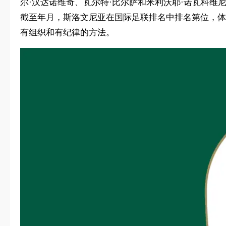
尔·汉达诺维奇、瓦尔特·比尔萨和米利沃耶·诺瓦科维
截至年月，斯洛文尼亚在国际足联排名中排名第位，体
有组织和有纪律的方法。