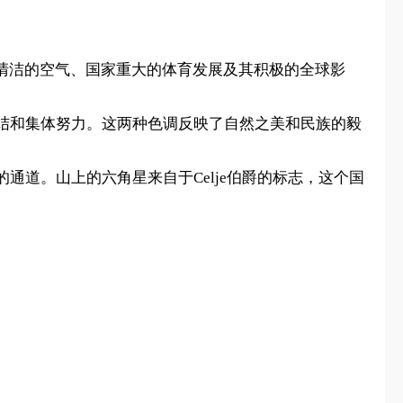
清洁的空气、国家重大的体育发展及其积极的全球影
结和集体努力。这两种色调反映了自然之美和民族的毅
道。山上的六角星来自于Celje伯爵的标志，这个国