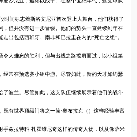
阵爱沙尼亚，最终以战平。在整个世纪年代，这支球队
。这段时间标志着斯洛文尼亚首次登上大舞台，他们获得了
利，但并没有进一步晋级。他们的势头一直延续到年在
走出包括西班牙、南非和巴拉圭在内的“死亡之组”。
场令人难忘的胜利，但与出线之路擦肩而过，以小组第
，经常在预选赛小组中游。尽管如此，新的天才如约瑟
给了波兰。尽管如此，这支队伍继续展示着他们的战斗
，既有世界顶级门将之一简·奥布拉克（）这样经验丰富
射手兹拉特科·扎霍维尼奇这样的传奇人物，以及像萨米