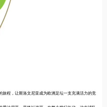
的旅程，让斯洛文尼亚成为欧洲足坛一支充满活力的竞