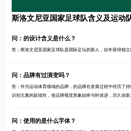
斯洛文尼亚国家足球队含义及运动
问：的设计含义是什么？
答：斯洛文尼亚国家足球队是国际足坛的新人，自年获得独立
问：品牌有过演变吗？
答：作为运动体育领域的品牌，的品牌在发展过程中经历了持
识别元素的延续性，使品牌视觉形象始终与时俱进，历久弥新
问：使用的是什么字体？