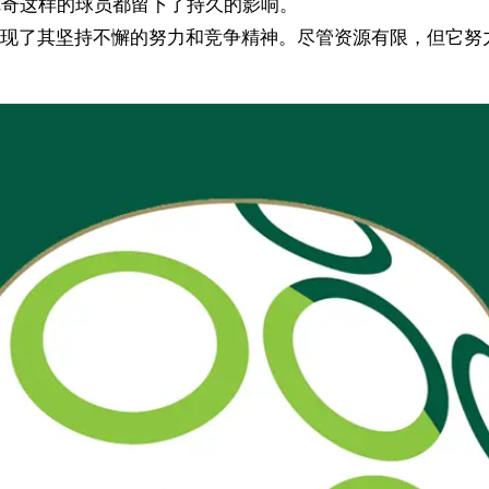
尼奇这样的球员都留下了持久的影响。
现了其坚持不懈的努力和竞争精神。尽管资源有限，但它努