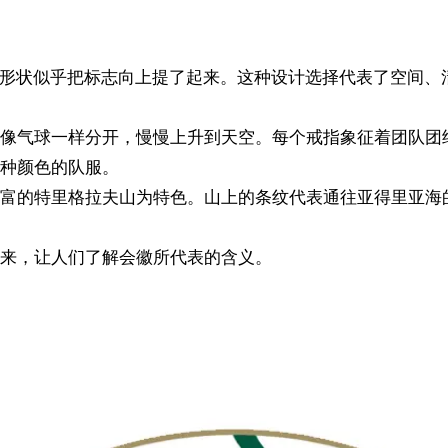
的形状似乎把标志向上提了起来。这种设计选择代表了空间、
像气球一样分开，慢慢上升到天空。每个戒指象征着团队团
种颜色的队服。
富的特里格拉夫山为特色。山上的条纹代表通往亚得里亚海的通
来，让人们了解会徽所代表的含义。