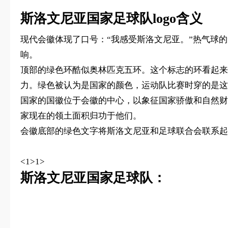
斯洛文尼亚国家足球队logo含义
现代会徽体现了口号：“我感受斯洛文尼亚。”热气球
响。
顶部的绿色环酷似奥林匹克五环。这个标志的环看起来
力。绿色被认为是国家的颜色，运动队比赛时穿的是这
国家的国徽位于会徽的中心，以象征国家骄傲和自然财
家现在的领土面积归功于他们。
会徽底部的绿色文字将斯洛文尼亚和足球联合会联系起
<1>1>
斯洛文尼亚国家足球队：