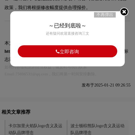
政策，我们将根据修改幅度提供合理报价。
不再弹出
～已经到底啦～
还有疑问欢迎直接咨询三文
本文标题和链接
布法罗军刀队logo含义及运动队品牌理念:
https://logo9.net/works/13845.html
转载时请注明出处为诗宸标
立即咨询
志设计及本链接!
如有内容侵犯您的合法权益，请及时与我们联系
Email:75696531@qq.com，我们将第一时间安排删除。
发布于2025-01-21 09:26:55
相关文章推荐
卡尔加里火焰队logo含义及运
波士顿棕熊队logo含义及运动
动队品牌理念
队品牌理念