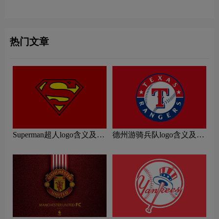
国国家橄榄球联盟logo含义
联赛logo含义及篮球协会标
及NFL美式足球标志设计理
志设计理念
念
热门文章
Superman超人logo含义及运
德州游骑兵队logo含义及运
动协会品牌理念
动队品牌理念