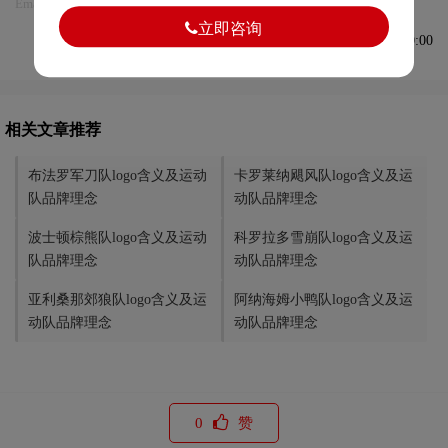
Email:75696531@qq.com，我们将第一时间安排删除。
立即咨询
发布于2025-01-21 09:50:00
相关文章推荐
布法罗军刀队logo含义及运动
卡罗莱纳飓风队logo含义及运
队品牌理念
动队品牌理念
波士顿棕熊队logo含义及运动
科罗拉多雪崩队logo含义及运
队品牌理念
动队品牌理念
亚利桑那郊狼队logo含义及运
阿纳海姆小鸭队logo含义及运
动队品牌理念
动队品牌理念
0
赞