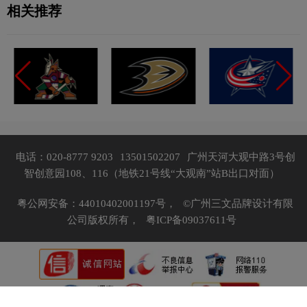
相关推荐
电话：020-8777 9203
13501502207
广州天河大观中路3号创
智创意园108、116（地铁21号线“大观南”站B出口对面）
粤公网安备：44010402001197号，
©广州三文品牌设计有限
公司版权所有，
粤ICP备09037611号