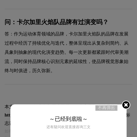
问：卡尔加里火焰队品牌有过演变吗？
答：作为运动体育领域的品牌，卡尔加里火焰队的品牌在发展
过程中经历了持续优化与迭代，整体呈现出从复杂到简约、从
具象到抽象的现代化演变趋势。每一次更新都紧跟时代审美潮
流，同时保持品牌核心识别元素的延续性，使品牌视觉形象始
终与时俱进，历久弥新。
本文标题和链接
卡尔加里火焰队logo含义及运动队品牌理念:
不再弹出
https://logo9.net/works/13846.html
转载时请注明出处为诗宸标
～已经到底啦～
志设计及本链接!
还有疑问欢迎直接咨询三文
如有内容侵犯您的合法权益，请及时与我们联系