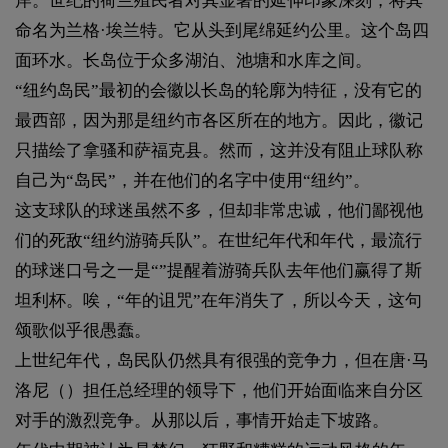
岸。世纪的荷兰殖民者对其显著的延伸印象深刻，将其
命名为兰格·埃兰特。它从头到尾绵延约公里。这个岛四
面环水。长岛位于众多湖泊、池塘和水库之间。
“纽约岛民”最初的会徽以长岛的轮廓为特征，没有它的
最西部，因为那是纽约市各区所在的地方。因此，徽记
只描绘了拿骚和萨福克县。然而，这并没有阻止球队称
自己为“岛民”，并在他们的名字中使用“纽约”。
这支球队的球迷虽然不多，但却非常忠诚，他们鄙视他
们的死敌“纽约游骑兵队”。在世纪年代和年代，最流行
的球迷口号之一是“”提醒着游骑兵队去年他们赢得了斯
坦利杯。唉，“年的诅咒”在年消失了，所以今天，这句
颂歌似乎很愚蠢。
上世纪年代，岛民队仍然具有很强的竞争力，但在唐·马
洛尼（）担任总经理的领导下，他们开始面临来自分区
对手的激烈竞争。从那以后，事情开始走下坡路。