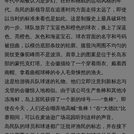
年代中期被认为是梦幻、狂野和糟糕的运动风格的年
代。岛民的新领导层在追逐时尚方面走得太远了，即使
以当时的标准来看也是如此。这是制服史上最具破坏性
的一步。球队放弃了宝蓝色和橙色的球衣，换上了深蓝
色、亮橙色、灰色和海蓝宝石。球衣背面的名字和号码
被扭曲，以模仿底部条纹的轮廓。腹股沟周围不均匀的
斑纹更像驼峰而不是波浪。肩章上的图案是位于长岛东
部的蒙托克灯塔。主会徽描绘了一个穿着雨衣、戴着西
南帽、拿着曲棍球棒的令人毛骨悚然的渔夫。
这是给游骑兵队球迷的礼物。他们立即注意到新标志与
戈登的会徽惊人地相似。由于该公司生产鱼棒和其他冷
冻海鲜，岛上居民获得了一个新的绰号——“鱼棒”。即
使在今天，人们还会嘲弄地高喊“鱼棒！”在“大德比”比
赛期间，可以在麦迪逊广场花园听到这样的声音。
岛民队的球员和球迷都广泛批评渔民的标志，并在接下