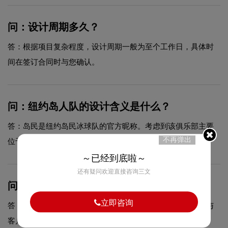
问：设计周期多久？
答：根据项目复杂程度，设计周期一般为至个工作日，具体时
间在签订合同时与您确认。
问：纽约岛人队的设计含义是什么？
答：岛民是纽约岛民冰球队的官方昵称。考虑到该俱乐部主要
不再弹出
位于纽约的长岛，这个名字和昵称似乎是合乎逻辑的。
～已经到底啦～
还有疑问欢迎直接咨询三文
问：设计包含几次免费修改？
立即咨询
答：具体修改次数依据合同约定执行，我们会在设计过程中与
客户充分沟通，确保最终方案达到满意效果。