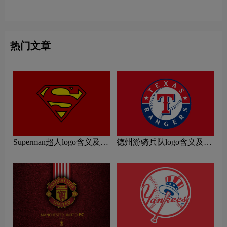
国国家橄榄球联盟logo含义
联赛logo含义及篮球协会标
及NFL美式足球标志设计理
志设计理念
念
热门文章
Superman超人logo含义及运
德州游骑兵队logo含义及运
动协会品牌理念
动队品牌理念