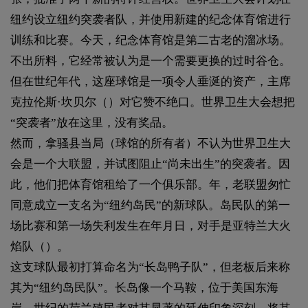
纽约设立纽约突袭者队，并使用新建的纪念体育馆进行
训练和比赛。今天，纪念体育馆是第二古老的溜冰场。
不出所料，它经常被认为是一个需要更换的过时谷仓。
但在世纪年代，这座球馆是一项令人垂涎的资产，主席
克拉伦斯·坎贝尔（）对它赞不绝口。世界卫生大会想把
“突袭者”放在这里，没有奖品。
然而，拿骚县当局（球馆的所有者）不认为世界卫生大
会是一个大联盟，并试图阻止“尚未出生”的突袭者。因
此，他们把体育馆租给了一个俱乐部。年，老联盟匆忙
同意成立一支名为“纽约岛民”的新球队。岛民队的第一
场比赛和第一场失利发生在年月日，对手是亚特兰大火
焰队（）。
这支球队最初打算命名为“长岛鸭子队”，但老板后来称
其为“纽约岛民队”。长岛像一个马鞍，位于美国东海