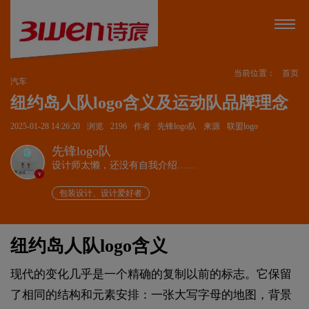
当前位置：
首页
汽车
纽约岛人队logo含义及运动队品牌理念
2025-01-28 14:26:20
浏览
2196
作者
先锋logo队
来源
联盟logo
先锋logo队
设计师太懒，还没有自我介绍……
v
包装设计、设计爱好者
纽约岛人队logo含义
现代的变化几乎是一个精确的复制以前的标志。它保留
了相同的结构和元素安排：一张大写字母的地图，背景