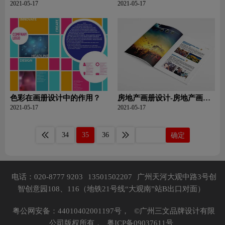
些？
怎样才算做好？
2021-05-17
2021-05-17
色彩在画册设计中的作用？
房地产画册设计-房地产画册
设计具有哪些特点？
2021-05-17
2021-05-17
34
35
36
确定
电话：020-8777 9203
13501502207
广州天河大观中路3号创
智创意园108、116（地铁21号线“大观南”站B出口对面）
粤公网安备：44010402001197号，
©广州三文品牌设计有限
公司版权所有，
粤ICP备09037611号