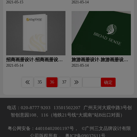
技巧
要做好哪些问题？
2021-05-15
2021-05-14
招商画册设计-招商画册设计
旅游画册设计-旅游画册设计
的基本步骤？常见的要点？
的特点要素是什么
2021-05-14
2021-05-14
35
36
37
确定
电话：020-8777 9203
13501502207
广州天河大观中路3号创
智创意园108、116（地铁21号线“大观南”站B出口对面）
粤公网安备：44010402001197号，
©广州三文品牌设计有限
公司版权所有，
粤ICP备09037611号