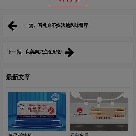
145
赞
上一篇:
百兆金不换法越风味餐厅
下一篇:
良美鲟龙鱼鱼籽酱
最新文章
粤昆详情页
元亨食品