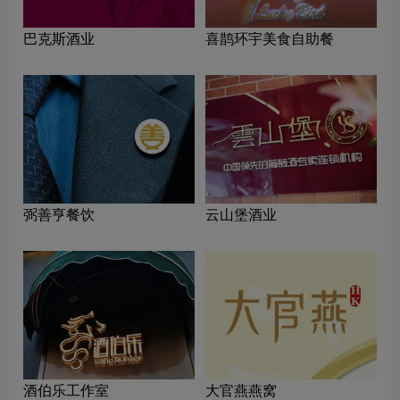
巴克斯酒业
喜鹊环宇美食自助餐
弼善亨餐饮
云山堡酒业
酒伯乐工作室
大官燕燕窝