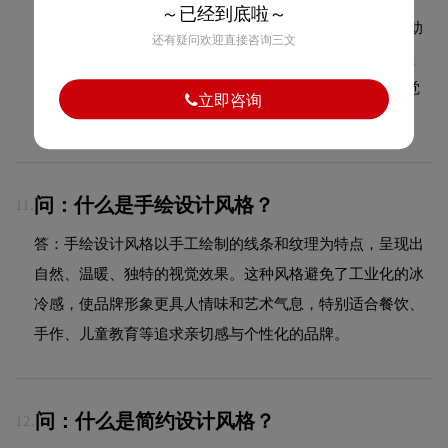
～已经到底啦～
答：VI设计包含基础系统（LOGO规范、标准色规范、辅助
还有疑问欢迎直接咨询三文
色规范、标准字体规范）和应用系统（名片、信封、信纸、
工牌、纸杯、手提袋、PPT模板、员工胸牌等全套企业视觉
立即咨询
物料设计）。
问：什么是手绘设计风格？
11.
答：手绘设计风格以手工绘制的线条和纹理为特点，呈现出
自然、温暖、独特的视觉效果。这种风格避免了工业化的冰
冷感，使品牌形象更具人情味和艺术气息，特别适合餐饮、
手作、儿童教育等追求亲切感与个性化的品牌。
问：什么是简约设计风格？
12.