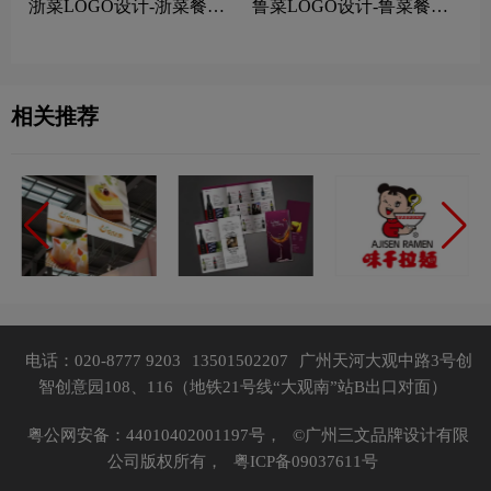
浙菜LOGO设计-浙菜餐饮
鲁菜LOGO设计-鲁菜餐饮
连锁店品牌logo设计
连锁店品牌logo设计
相关推荐
电话：020-8777 9203
13501502207
广州天河大观中路3号创
智创意园108、116（地铁21号线“大观南”站B出口对面）
粤公网安备：44010402001197号，
©广州三文品牌设计有限
公司版权所有，
粤ICP备09037611号