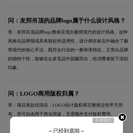
问：友邦吊顶的品牌logo属于什么设计风格？
5.
答：友邦吊顶品牌logo整体呈现出极简现代的设计风格。这种
风格在品牌领域具有较好的适用性，设计师在标志中融合了极
简现代的核心手法，既符合行业的一般审美特征，又突出品牌
的独特个性，能够在众多竞品中脱颖而出，给消费者留下深刻
印象。
问：LOGO商用版权归属？
6.
答：项目尾款结清后，LOGO设计版权将完整移交给甲方所
有，您可自由用于商业用途，无需额外支付版权费用。
不再弹出
～已经到底啦～