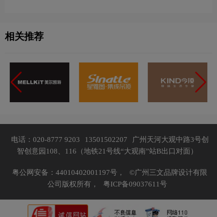
相关推荐
电话：020-8777 9203
13501502207
广州天河大观中路3号创
智创意园108、116（地铁21号线“大观南”站B出口对面）
粤公网安备：44010402001197号，
©广州三文品牌设计有限
公司版权所有，
粤ICP备09037611号