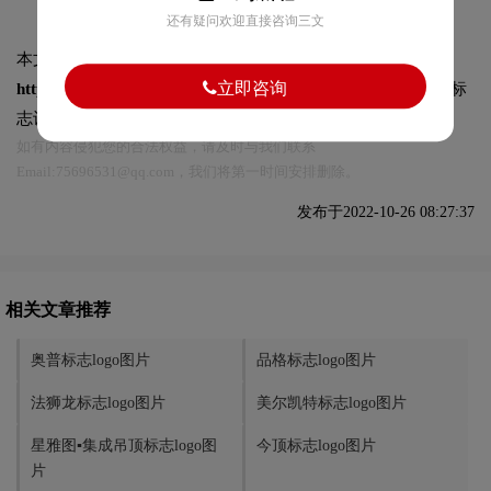
还有疑问欢迎直接咨询三文
本文标题和链接
友邦吊顶标志logo图片:
立即咨询
https://logo9.net/works/10014.html
转载时请注明出处为诗宸标
志设计及本链接!
如有内容侵犯您的合法权益，请及时与我们联系
Email:75696531@qq.com，我们将第一时间安排删除。
发布于2022-10-26 08:27:37
相关文章推荐
奥普标志logo图片
品格标志logo图片
法狮龙标志logo图片
美尔凯特标志logo图片
星雅图▪集成吊顶标志logo图
今顶标志logo图片
片