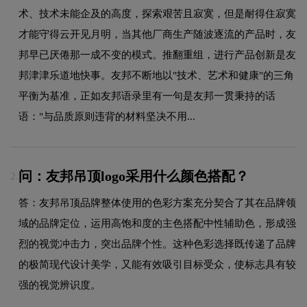
术、技术未能企及的高度，探索艰苦且寂寞，但是耐得住寂寞
才能守得云开见月明，当其他厂商生产随波逐流的产品时，友
邦早已厌倦那一成不变的模式。推翻重组，进行产品创新是友
邦津津乐道地快事。友邦不断地以"技术、艺术和健康"的三角
平衡为基准，正如友邦语录里有一句是友邦一贯秉持的话
语："与品质原则违背的材料坚决不用...
问：友邦吊顶logo采用什么颜色搭配？
2.
答：友邦吊顶品牌整体使用的色彩方案充分契合了其在品牌领
域的品牌定位，运用高饱和度的主色搭配中性辅助色，形成强
烈的视觉冲击力，突出品牌个性。这种色彩选择既传递了品牌
的极简现代设计美学，又能有效吸引目标受众，使标志具有较
强的视觉辨识度。