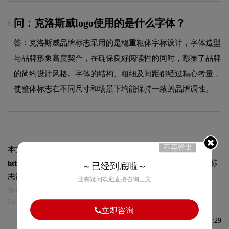
问：克洛斯威logo使用的是什么字体？
6.
答：克洛斯威品牌标志采用的是稳重粗体字标设计，字体造型
与品牌形象高度契合，在确保良好阅读性的同时，彰显了品牌
的简约设计风格。字体的结构、粗细及间距都经过精心考量，
使整体标志在不同尺寸和场景下均能保持一致的品牌调性。
不再弹出
本文标题和链接
克洛斯威标志logo图片:
https://logo9.net/works/10027.html
转载时请注明出处为诗宸标
～已经到底啦～
志设计及本链接!
还有疑问欢迎直接咨询三文
如有内容侵犯您的合法权益，请及时与我们联系
Email:75696531@qq.com，我们将第一时间安排删除。
立即咨询
发布于2022-10-28 08:38:29