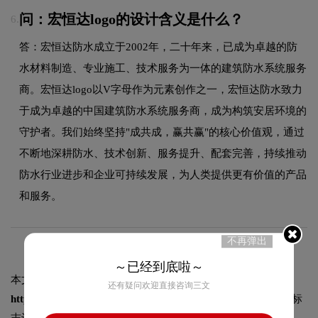
问：宏恒达logo的设计含义是什么？
6.
答：宏恒达防水成立于2002年，二十年来，已成为卓越的防
水材料制造、专业施工、技术服务为一体的建筑防水系统服务
商。宏恒达logo以V字母作为元素创作之一，宏恒达防水致力
于成为卓越的中国建筑防水系统服务商，成为构筑安居环境的
守护者。我们始终坚持"成共成，赢共赢"的核心价值观，通过
不断地深耕防水、技术创新、服务提升、配套完善，持续推动
防水行业进步和企业可持续发展，为人类提供更有价值的产品
和服务。
不再弹出
～已经到底啦～
本文标题和链接
宏恒达标志logo图片:
还有疑问欢迎直接咨询三文
https://logo9.net/works/10079.html
转载时请注明出处为诗宸标
志设计及本链接!