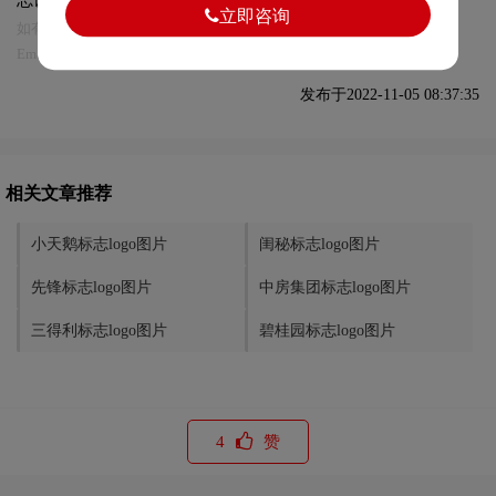
立即咨询
如有内容侵犯您的合法权益，请及时与我们联系
Email:75696531@qq.com，我们将第一时间安排删除。
发布于2022-11-05 08:37:35
相关文章推荐
小天鹅标志logo图片
闺秘标志logo图片
先锋标志logo图片
中房集团标志logo图片
三得利标志logo图片
碧桂园标志logo图片
4
赞