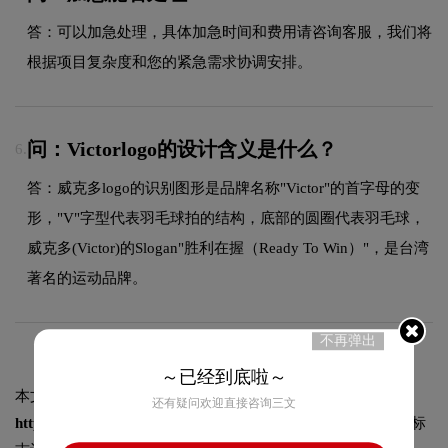
答：可以加急处理，具体加急时间和费用请咨询客服，我们将
根据项目复杂度和您的紧急需求协调安排。
问：Victorlogo的设计含义是什么？
6.
答：威克多logo的识别图形是品牌名称"Victor"的首字母的变
形，"V"字型代表羽毛球拍的结构，底部的圆圈代表羽毛球，
威克多(Victor)的Slogan"胜利在握（Ready To Win）"，是台湾
著名的运动品牌。
不再弹出
～已经到底啦～
本文标题和链接
Victor威克多标志logo图片:
还有疑问欢迎直接咨询三文
https://logo9.net/works/10094.html
转载时请注明出处为诗宸标