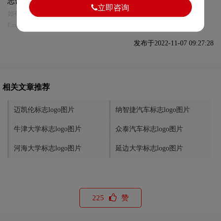
志设计及本链接!
立即咨询
如有内容侵犯您的合法权益，请及时与我们联系
Email:75696531@qq.com，我们将第一时间安排删除。
发布于2022-11-07 09:27:28
相关文章推荐
迈凯伦标志logo图片
纳智捷汽车标志logo图片
牛津大学标志logo图片
众泰汽车标志logo图片
河海大学标志logo图片
延边大学标志logo图片
225
赞