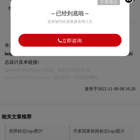
不再弹出
性。
～已经到底啦～
还有疑问欢迎直接咨询三文
立即咨询
本文标题和链接
延边大学标志logo图片:
https://logo9.net/works/10095.html
转载时请注明出处为诗宸标
志设计及本链接!
如有内容侵犯您的合法权益，请及时与我们联系
Email:75696531@qq.com，我们将第一时间安排删除。
发布于2022-11-08 08:16:28
相关文章推荐
虎牌标志logo图片
丹麦国家铁路标志logo图片