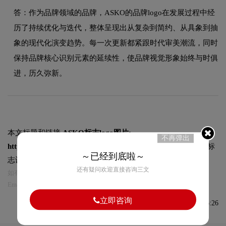
答：作为品牌领域的品牌，ASKO的品牌logo在发展过程中经
历了持续优化与迭代，整体呈现出从复杂到简约、从具象到抽
象的现代化演变趋势。每一次更新都紧跟时代审美潮流，同时
保持品牌核心识别元素的延续性，使品牌视觉形象始终与时俱
进，历久弥新。
本文标题和链接
ASKO标志logo图片:
不再弹出
https://logo9.net/works/10136.html
转载时请注明出处为诗宸标
～已经到底啦～
志设计及本链接!
还有疑问欢迎直接咨询三文
如有内容侵犯您的合法权益，请及时与我们联系
Email:75696531@qq.com，我们将第一时间安排删除。
立即咨询
发布于2022-11-14 08:26:26