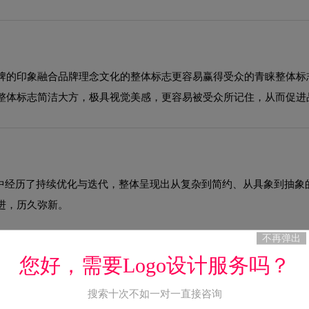
牌的印象融合品牌理念文化的整体标志更容易赢得受众的青睐整体标
整体标志简洁大方，极具视觉美感，更容易被受众所记住，从而促进
程中经历了持续优化与迭代，整体呈现出从复杂到简约、从具象到抽
进，历久弥新。
不再弹出
您好，需要Logo设计服务吗？
有，您可自由用于商业用途，无需额外支付版权费用。
搜索十次不如一对一直接咨询