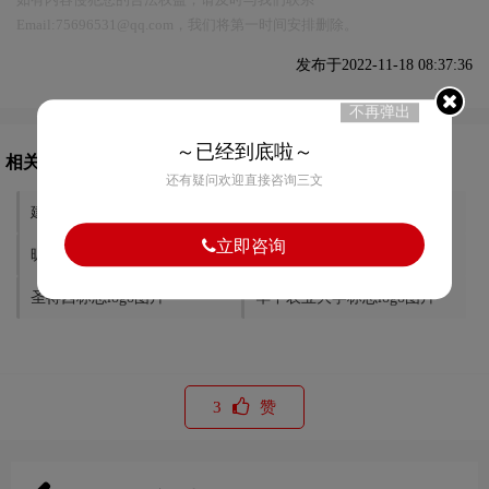
Email:75696531@qq.com，我们将第一时间安排删除。
发布于2022-11-18 08:37:36
不再弹出
～已经到底啦～
相关文章推荐
还有疑问欢迎直接咨询三文
建党100周年标志logo图片
广州港集团标志logo图片
立即咨询
昵图网标志logo图片
世界粮食日标志logo图片
圣得西标志logo图片
华中农业大学标志logo图片
3
赞