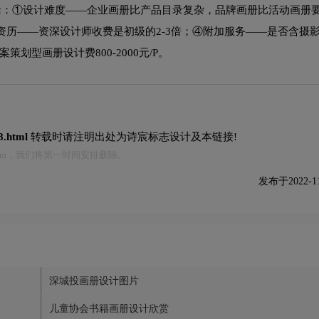
括：①设计难度——企业画册比产品目录复杂，品牌画册比活动画册
师资历——资深设计师收费是初级的2-3倍；④附加服务——是否含摄
策划型画册设计费800-2000元/P。
8.html
转载时请注明出处为诗宸标志设计及本链接!
.com，我们将第一时间安排删除。
发布于2022-11-
深城投画册设计图片
儿童协会书籍画册设计欣赏