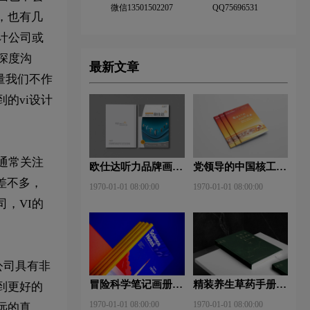
微信13501502207
QQ75696531
，也有几
计公司或
深度沟
最新文章
量我们不作
的vi设计
通常关注
欧仕达听力品牌画册
党领导的中国核工业
设计欣赏
画册设计欣赏
差不多，
1970-01-01 08:00:00
1970-01-01 08:00:00
，VI的
公司具有非
冒险科学笔记画册设
精装养生草药手册设
到更好的
计欣赏
计欣赏
1970-01-01 08:00:00
1970-01-01 08:00:00
远的真