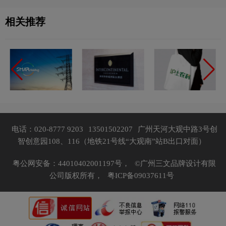
相关推荐
电话：020-8777 9203
13501502207
广州天河大观中路3号创
智创意园108、116（地铁21号线“大观南”站B出口对面）
粤公网安备：44010402001197号，
©广州三文品牌设计有限
公司版权所有，
粤ICP备09037611号