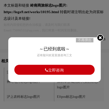
本文标题和链接
岭南商旅标志logo图片:
https://logo9.net/works/10195.html
转载时请注明出处为诗宸标
志设计及本链接!
如有内容侵犯您的合法权益，请及时与我们联系
Email:75696531@qq.com，我们将第一时间安排删除。
发布于2022-11-23 08:56:28
不再弹出
～已经到底啦～
还有疑问欢迎直接咨询三文
相关文章推荐
立即咨询
汉京集团标志logo图片
森星标志logo图片
神马电力标志logo图片
深圳华侨城洲际大酒店标志
logo图片
沪上农科标志logo图片
Eftpos标志logo图片