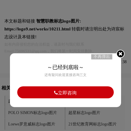
本文标题和链接
智慧职教标志logo图片:
https://logo9.net/works/10211.html
转载时请注明出处为诗宸标
志设计及本链接!
如有内容侵犯您的合法权益，请及时与我们联系
Email:75696531@qq.com，我们将第一时间安排删除。
不再弹出
发布于2022-11-25 08:57:38
～已经到底啦～
还有疑问欢迎直接咨询三文
相关文章推荐
立即咨询
蔚来汽车标志logo图片
苏富比标志logo图片
POLO SIMON标志logo图片
超星标志logo图片
Loewe罗意威标志logo图片
21世纪教育网标志logo图片