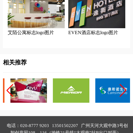
艾陌公寓标志logo图片
EVEN酒店标志logo图片
相关推荐
电话：020-8777 9203
13501502207
广州天河大观中路3号创
智创意园108、116（地铁21号线“大观南”站B出口对面）