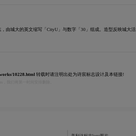
志，由城大的英文缩写「CityU」与数字「30」组成。造型反映城
t/works/10228.html
转载时请注明出处为诗宸标志设计及本链接!
.com，我们将第一时间安排删除。
美利达标志logo图片