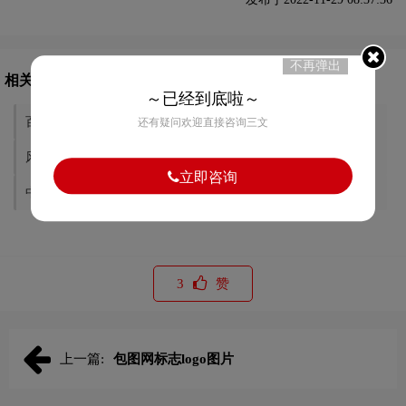
不再弹出
相关文章推荐
～已经到底啦～
百词斩标志logo图片
飞利浦标志logo图片
还有疑问欢迎直接咨询三文
风火递标志logo图片
法大大标志logo图片
立即咨询
中国宝安标志logo图片
康希诺标志logo图片
3
赞
上一篇:
包图网标志logo图片