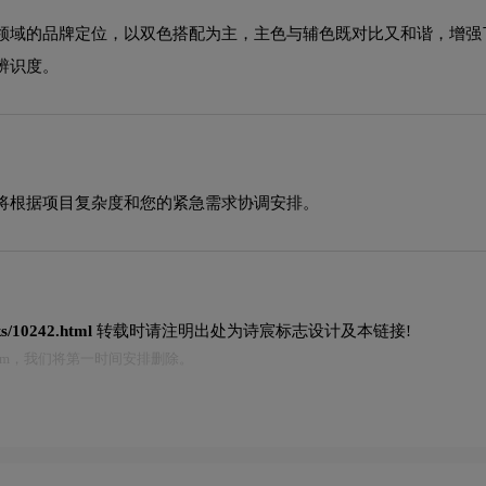
领域的品牌定位，以双色搭配为主，主色与辅色既对比又和谐，增强
辨识度。
将根据项目复杂度和您的紧急需求协调安排。
ks/10242.html
转载时请注明出处为诗宸标志设计及本链接!
.com，我们将第一时间安排删除。