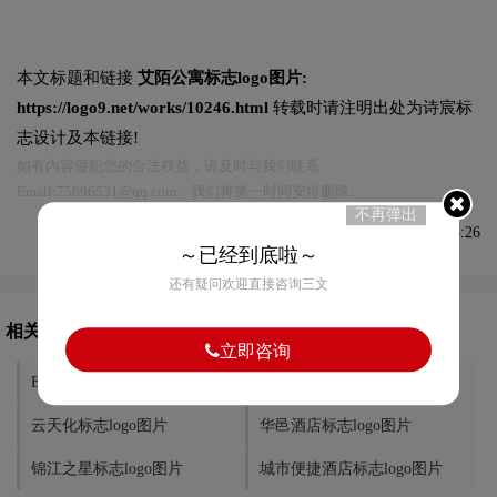
本文标题和链接
艾陌公寓标志logo图片:
https://logo9.net/works/10246.html
转载时请注明出处为诗宸标
志设计及本链接!
如有内容侵犯您的合法权益，请及时与我们联系
Email:75696531@qq.com，我们将第一时间安排删除。
不再弹出
发布于2022-11-30 09:38:26
～已经到底啦～
还有疑问欢迎直接咨询三文
相关文章推荐
立即咨询
EVEN酒店标志logo图片
假日酒店标志logo图片
云天化标志logo图片
华邑酒店标志logo图片
锦江之星标志logo图片
城市便捷酒店标志logo图片