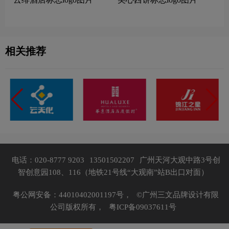
相关推荐
电话：020-8777 9203
13501502207
广州天河大观中路3号创
智创意园108、116（地铁21号线“大观南”站B出口对面）
粤公网安备：44010402001197号，
©广州三文品牌设计有限
公司版权所有，
粤ICP备09037611号