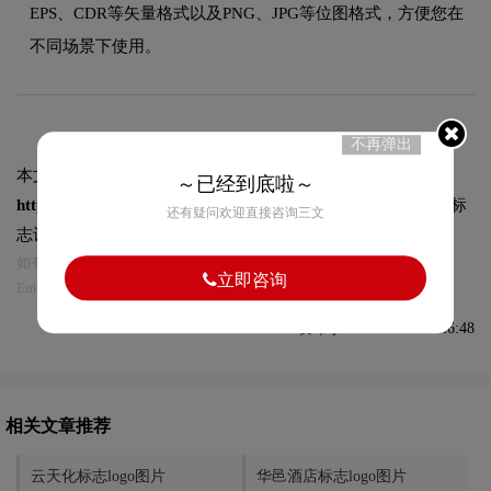
EPS、CDR等矢量格式以及PNG、JPG等位图格式，方便您在
不同场景下使用。
不再弹出
本文标题和链接
EVEN酒店标志logo图片:
～已经到底啦～
https://logo9.net/works/10247.html
转载时请注明出处为诗宸标
还有疑问欢迎直接咨询三文
志设计及本链接!
如有内容侵犯您的合法权益，请及时与我们联系
立即咨询
Email:75696531@qq.com，我们将第一时间安排删除。
发布于2022-11-30 09:46:48
相关文章推荐
云天化标志logo图片
华邑酒店标志logo图片