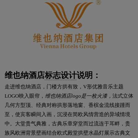
维也纳酒店
标志设计
说明：
走进维也纳酒店，门楼方拱有致，V形优雅音乐主题
LOGO映入眼帘，
维也纳酒店logo是一枚火漆，
法式立体
几何方型顶、经典对称拱形落地窗、香槟金流线接踵而
至，使宾客瞬间入画，沉浸在简欧风情营造的异域情境
中。大堂贵气典雅，古典乐章穿堂而过流连于耳畔，贵
族风欧洲背景壁画结合欧式殿堂拱壁水晶灯展示古典文