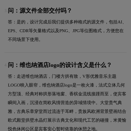
问：源文件全部交付吗？
3.
答：是的，设计完成后我们提供多种格式的源文件，包括AI、
EPS、CDR等矢量格式以及PNG、JPG等位图格式，方便您在
不同场景下使用。
问：维也纳酒店logo的设计含义是什么？
4.
答：走进维也纳酒店，门楼方拱有致，V形优雅音乐主题
LOGO映入眼帘，维也纳酒店logo是一枚火漆，法式立体几何
方型顶、经典对称拱形落地窗、香槟金流线接踵而至，使宾客
瞬间入画，沉浸在简欧风情营造的异域情境中。大堂贵气典
雅，古典乐章穿堂而过流连于耳畔，贵族风欧洲背景壁画结合
欧式殿堂拱壁水晶灯展示古典文化和现代工艺的碰撞，米黄愉
悦色休闲公区是宾客安心暂时依靠的休憩之地。