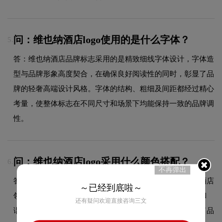
问：维也纳酒店logo使用的是什么字体？
5.
答：维也纳酒店品牌标志采用的是精致细线字体设计，字体造
型与品牌形象高度契合，在确保良好阅读性的同时，彰显了品
牌的轻奢高端设计风格。字体的结构、粗细及间距都经过精心
考量，使整体标志在不同尺寸和场景下均能保持一致的品牌调
性。
问：维也纳酒店logo采用什么颜色搭配？
6.
不再弹出
答：维也纳酒店品牌整体使用的色彩方案充分契合了其在酒店
～已经到底啦～
领域的品牌定位，以双色搭配为主，主色与辅色既对比又和
还有疑问欢迎直接咨询三文
谐，增强了品牌的现代感和时尚度。这种色彩选择既传递了品