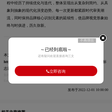
程中经历了持续优化与迭代，整体呈现出从复杂到简约、从具
象到抽象的现代化演变趋势。每一次更新都紧跟时代审美潮
流，同时保持品牌核心识别元素的延续性，使品牌视觉形象始
终与时俱进，历久弥新。
不再弹出
～已经到底啦～
本文标题和链接
格林东方酒店标志logo图片:
还有疑问欢迎直接咨询三文
https://logo9.net/works/10258.html
转载时请注明出处为诗宸标
志设计及本链接!
立即咨询
如有内容侵犯您的合法权益，请及时与我们联系
Email:75696531@qq.com，我们将第一时间安排删除。
发布于2022-12-01 10:00:00