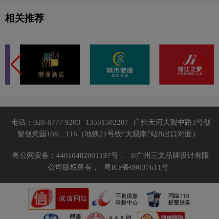
相关推荐
电话：020-8777 9203
13501502207
广州天河大观中路3号创
智创意园108、116（地铁21号线“大观南”站B出口对面）
粤公网安备：44010402001197号，
©广州三文品牌设计有限
公司版权所有，
粤ICP备09037611号