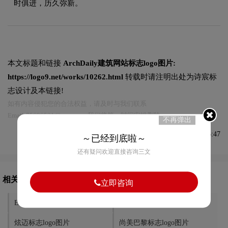
时俱进，历久弥新。
本文标题和链接
ArchDaily建筑网站标志logo图片:
https://logo9.net/works/10262.html
转载时请注明出处为诗宸标
志设计及本链接!
如有内容侵犯您的合法权益，请及时与我们联系
Email:75696531@qq.com，我们将第一时间安排删除。
不再弹出
发布于2022-12-02 08:46:47
～已经到底啦～
还有疑问欢迎直接咨询三文
相关文章推荐
立即咨询
Eftpos标志logo图片
森亿智能标志logo图片
炫迈标志logo图片
尚美巴黎标志logo图片