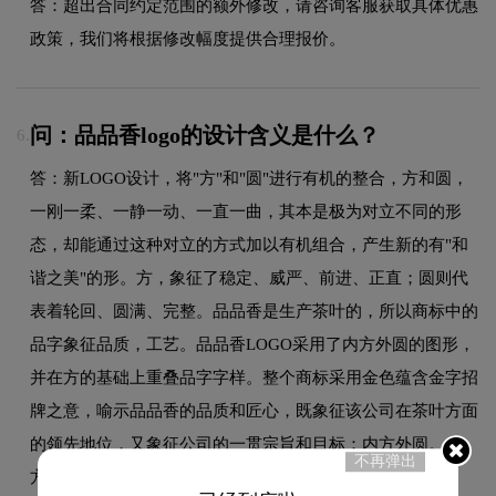
答：超出合同约定范围的额外修改，请咨询客服获取具体优惠
政策，我们将根据修改幅度提供合理报价。
问：品品香logo的设计含义是什么？
6.
答：新LOGO设计，将"方"和"圆"进行有机的整合，方和圆，
一刚一柔、一静一动、一直一曲，其本是极为对立不同的形
态，却能通过这种对立的方式加以有机组合，产生新的有"和
谐之美"的形。方，象征了稳定、威严、前进、正直；圆则代
表着轮回、圆满、完整。品品香是生产茶叶的，所以商标中的
品字象征品质，工艺。品品香LOGO采用了内方外圆的图形，
并在方的基础上重叠品字字样。整个商标采用金色蕴含金字招
牌之意，喻示品品香的品质和匠心，既象征该公司在茶叶方面
的领先地位，又象征公司的一贯宗旨和目标：内方外圆。内
不再弹出
方：代表品质，规范管理，外圆：代表服务，客户满意。