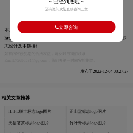
～已经到底啦～
还有疑问欢迎直接咨询三文
立即咨询
本文标题和链接
品品香标志logo图片:
https://logo9.net/works/10272.html
转载时请注明出处为诗宸标
志设计及本链接!
如有内容侵犯您的合法权益，请及时与我们联系
Email:75696531@qq.com，我们将第一时间安排删除。
发布于2022-12-04 08:27:27
相关文章推荐
ILIFE联丰标志logo图片
正山堂标志logo图片
天福茗茶标志logo图片
竹叶青标志logo图片