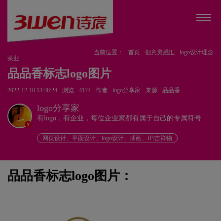
当前位置：
首页
创意灵感汇
logo设计理念
茶业
品品香标志logo图片
2022-12-10 13:38:24
浏览
4174
作者
logo分享家
来源
品品香
logo分享家
有logo，有企业，每位企业家都有属于自己的专属符号
v
网页设计、平面设计、logo设计、插画、IP/吉祥物
品品香标志logo图片：