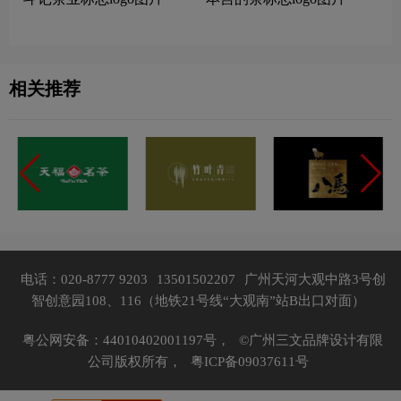
相关推荐
电话：020-8777 9203
13501502207
广州天河大观中路3号创
智创意园108、116（地铁21号线“大观南”站B出口对面）
粤公网安备：44010402001197号，
©广州三文品牌设计有限
公司版权所有，
粤ICP备09037611号