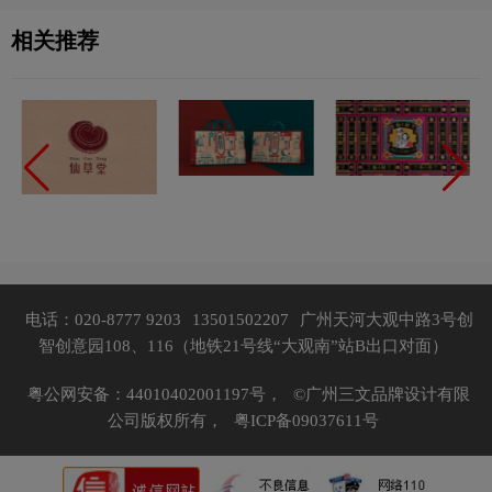
相关推荐
电话：020-8777 9203
13501502207
广州天河大观中路3号创
智创意园108、116（地铁21号线“大观南”站B出口对面）
粤公网安备：44010402001197号，
©广州三文品牌设计有限
公司版权所有，
粤ICP备09037611号