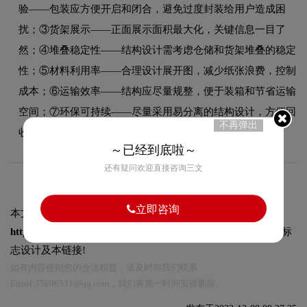
验——包装应方便开启和闭合，避免过度封装给用户造成困
扰；③货架展示——正面展示面积最大化，关键信息一目了
然；④堆叠稳定性——结构设计需考虑仓储和货架堆叠的稳定
性；⑤材料利用率——合理设计展开图，减少纸张浪费，控制
成本；⑥运输效率——结构应尽量规整，便于装箱和节省运输
空间；⑦环保可持续——尽量采用易分离的结构设计，方便回
不再弹出
收分类。
～已经到底啦～
还有疑问欢迎直接咨询三文
立即咨询
本文标题和链接
林源茂山菇包装设计赏析:
https://logo9.net/works/10293.html
转载时请注明出处为诗宸标
志设计及本链接!
如有内容侵犯您的合法权益，请及时与我们联系
Email:75696531@qq.com，我们将第一时间安排删除。