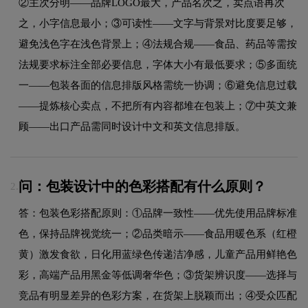
②主次分明——品牌LOGO最大，产品名次之，卖点语再次
之，小字信息最小；③可读性——文字与背景对比度要足够，
避免浅色字在浅色背景上；④法规合规——食品、药品等需按
法规要求标注全部必要信息，字体大小有最低要求；⑤多面统
一——包装各面的信息排版风格需统一协调；⑥避免信息过载
——提炼核心卖点，不把所有内容都堆在包装上；⑦中英文兼
顾——出口产品需同时设计中文和英文信息排版。
问：包装设计中的色彩搭配有什么原则？
2.
答：包装色彩搭配原则：①品牌一致性——优先使用品牌标准
色，保持品牌视觉统一；②品类暗示——食品用暖色系（红橙
黄）激发食欲，日化用蓝绿色传递洁净感，儿童产品用鲜艳色
彩，高端产品用黑金等低调奢华色；③货架辨识度——选择与
竞品有明显差异的色彩方案，在货架上脱颖而出；④受众匹配