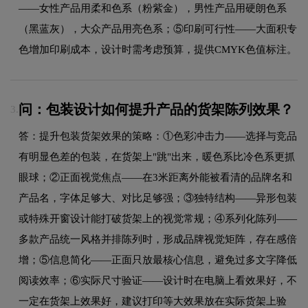
——女性产品用柔和色系（粉紫金），男性产品用硬朗色系
（黑蓝灰），大众产品用亮色系；⑤印刷可行性——大面积专
色增加印刷成本，设计时需考虑预算，提供CMYK色值标注。
问：包装设计如何提升产品的货架陈列效果？
3.
答：提升包装货架效果的策略：①色彩冲击力——选择与竞品
有明显色差的包装，在货架上"跳"出来，暖色系比冷色系更抓
眼球；②正面视觉焦点——在3米距离外能被看清的品牌名和
产品名，字体足够大、对比足够强；③独特结构——异形包装
或特殊开窗设计能打破货架上的视觉常规；④系列化陈列——
多款产品统一风格并排陈列时，形成品牌视觉矩阵，存在感倍
增；⑤信息简化——正面只放最核心信息，避免过多文字降低
阅读效率；⑥实际尺寸验证——设计时在电脑上看效果好，不
一定在货架上效果好，建议打印等大效果放在实际货架上验