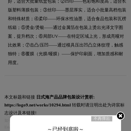
好，适合大批量纸盒包装；②凹印——色彩饱和度高，适合长
版塑料薄膜包装；③丝印——墨层厚实，适合小批量高档包装
和特殊材质；④柔印——环保水性油墨，适合食品包装和瓦楞
纸箱；⑤烫金/烫银——通过金属箔在包装上烫出光泽文字图
案，提升档次；⑥局部UV——在特定区域上光，形成亮哑对
比效果；⑦击凸/压凹——通过模具压出凹凸立体纹理，触感
独特；⑧覆膜（光膜/哑膜）——保护印刷面，增加质感和耐
用度。
本文标题和链接
日式海产品品牌包装设计赏析:
https://logo9.net/works/10294.html
转载时请注明出处为诗宸标
志设计及本链接!
不再弹出
如有内容侵犯您的合法权益，请及时与我们联系
Email:75696531@qq.com，我们将第一时间安排删除。
～已经到底啦～