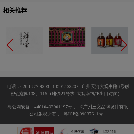
相关推荐
电话：020-8777 9203
13501502207
广州天河大观中路3号创
智创意园108、116（地铁21号线“大观南”站B出口对面）
粤公网安备：44010402001197号，
©广州三文品牌设计有限
公司版权所有，
粤ICP备09037611号