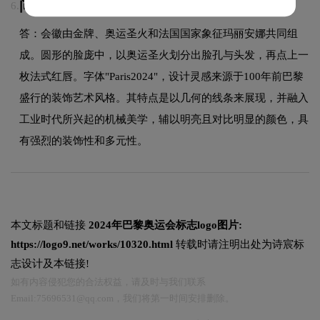
问：年巴黎奥运会logo的设计含义是什么？
6.
答：会徽由金牌、奥运圣火和法国国家象征玛丽安娜共同组
成。圆形的脸庞中，以奥运圣火划分出脸孔与头发，再点上一
枚法式红唇。字体"Paris2024"，设计灵感来源于100年前巴黎
盛行的装饰艺术风格。其特点是以几何的线条来展现，并融入
工业时代所兴起的机械美学，辅以明亮且对比明显的颜色，具
有强烈的装饰性和多元性。
本文标题和链接
2024年巴黎奥运会标志logo图片:
https://logo9.net/works/10320.html
转载时请注明出处为诗宸标
志设计及本链接!
如有内容侵犯您的合法权益，请及时与我们联系
Email:75696531@qq.com，我们将第一时间安排删除。