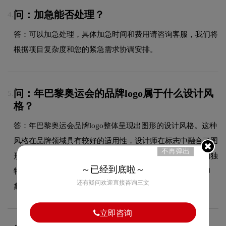
问：加急能否处理？
4.
答：可以加急处理，具体加急时间和费用请咨询客服，我们将
根据项目复杂度和您的紧急需求协调安排。
问：年巴黎奥运会的品牌logo属于什么设计风
5.
格？
答：年巴黎奥运会品牌logo整体呈现出图形的设计风格。这种
风格在品牌领域具有较好的适用性，设计师在标志中融合了图
不再弹出
形的核心手法，既符合行业的一般审美特征，又突出品牌的独
～已经到底啦～
特个性，能够在众多竞品中脱颖而出，给消费者留下深刻印
还有疑问欢迎直接咨询三文
象。
立即咨询