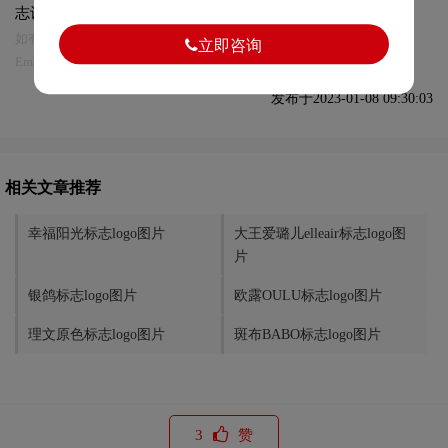
志设计及本链接!
如有内容侵犯您的合法权益，请及时与我们联系
立即咨询
Email:75696531@qq.com，我们将第一时间安排删除。
发布于2023-01-08 09:30:03
相关文章推荐
幸福阳光标志logo图片
大王爱璐儿elleair标志logo图
片
银鸽标志logo图片
欧露OULU标志logo图片
理文原色标志logo图片
斑布BABO标志logo图片
3
赞