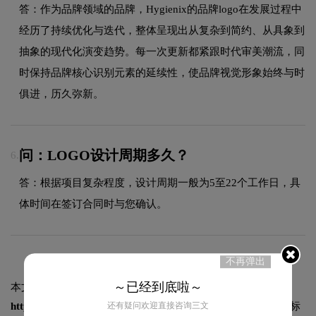
答：作为品牌领域的品牌，Hygienix的品牌logo在发展过程中
经历了持续优化与迭代，整体呈现出从复杂到简约、从具象到
抽象的现代化演变趋势。每一次更新都紧跟时代审美潮流，同
时保持品牌核心识别元素的延续性，使品牌视觉形象始终与时
俱进，历久弥新。
问：LOGO设计周期多久？
6.
答：根据项目复杂程度，设计周期一般为5至22个工作日，具
体时间在签订合同时与您确认。
不再弹出
～已经到底啦～
本文标题和链接
洁云Hygienix标志logo图片:
还有疑问欢迎直接咨询三文
https://logo9.net/works/10352.html
转载时请注明出处为诗宸标