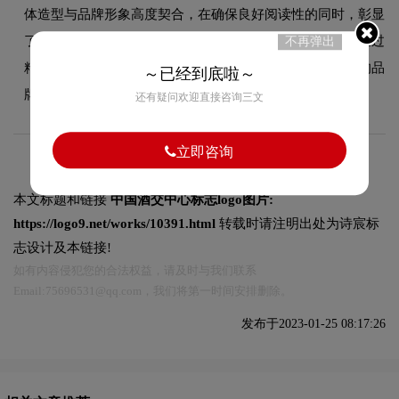
体造型与品牌形象高度契合，在确保良好阅读性的同时，彰显
了品牌的极简现代设计风格。字体的结构、粗细及间距都经过
不再弹出
精心考量，使整体标志在不同尺寸和场景下均能保持一致的品
～已经到底啦～
牌调性。
还有疑问欢迎直接咨询三文
立即咨询
本文标题和链接
中国酒交中心标志logo图片:
https://logo9.net/works/10391.html
转载时请注明出处为诗宸标
志设计及本链接!
如有内容侵犯您的合法权益，请及时与我们联系
Email:75696531@qq.com，我们将第一时间安排删除。
发布于2023-01-25 08:17:26