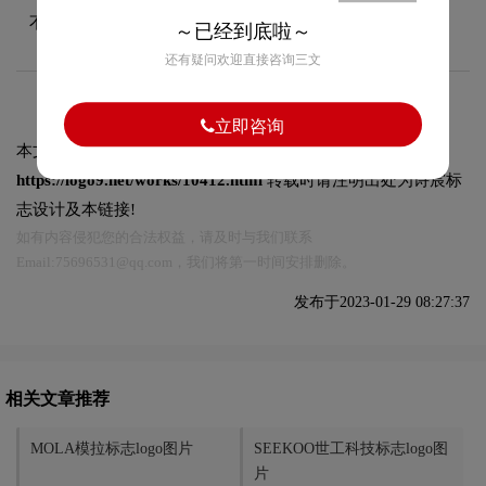
不同场景下使用。
～已经到底啦～
还有疑问欢迎直接咨询三文
立即咨询
本文标题和链接
Goody顾地标志logo图片:
https://logo9.net/works/10412.html
转载时请注明出处为诗宸标
志设计及本链接!
如有内容侵犯您的合法权益，请及时与我们联系
Email:75696531@qq.com，我们将第一时间安排删除。
发布于2023-01-29 08:27:37
相关文章推荐
MOLA模拉标志logo图片
SEEKOO世工科技标志logo图
片