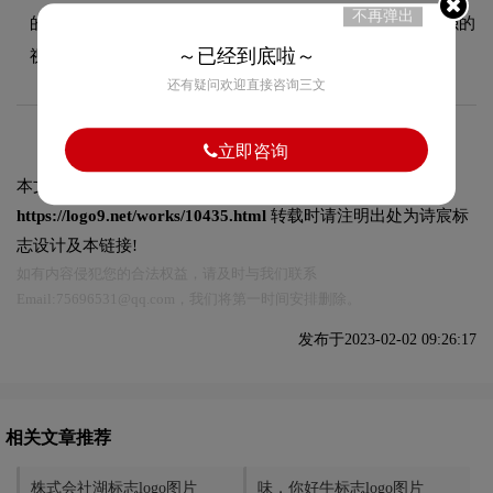
不再弹出
的简约设计美学，又能有效吸引目标受众，使标志具有较强的
～已经到底啦～
视觉辨识度。
还有疑问欢迎直接咨询三文
立即咨询
本文标题和链接
嘀嗒智能标志logo图片:
https://logo9.net/works/10435.html
转载时请注明出处为诗宸标
志设计及本链接!
如有内容侵犯您的合法权益，请及时与我们联系
Email:75696531@qq.com，我们将第一时间安排删除。
发布于2023-02-02 09:26:17
相关文章推荐
株式会社湖标志logo图片
味，你好牛标志logo图片