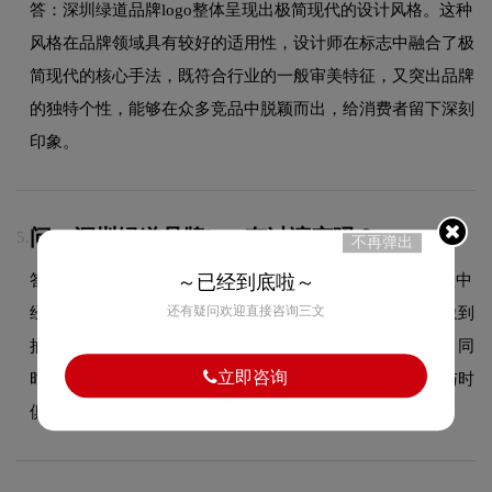
答：深圳绿道品牌logo整体呈现出极简现代的设计风格。这种
风格在品牌领域具有较好的适用性，设计师在标志中融合了极
简现代的核心手法，既符合行业的一般审美特征，又突出品牌
的独特个性，能够在众多竞品中脱颖而出，给消费者留下深刻
印象。
问：深圳绿道品牌logo有过演变吗？
5.
不再弹出
答：作为品牌领域的品牌，深圳绿道的品牌logo在发展过程中
～已经到底啦～
还有疑问欢迎直接咨询三文
经历了持续优化与迭代，整体呈现出从复杂到简约、从具象到
抽象的现代化演变趋势。每一次更新都紧跟时代审美潮流，同
立即咨询
时保持品牌核心识别元素的延续性，使品牌视觉形象始终与时
俱进，历久弥新。