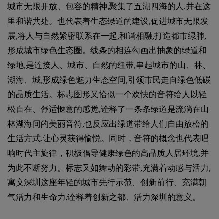
城市无限开放、包容的精神,聚集了五湖四海的人,并在这
里和谐共处。也代表着生态绿道的建设,促进城市无限发
展,将人与自然紧密联系在一起,和谐相融,打造都市绿肺,
形成城市绿色生态圈。线条的相连勾画出抽象的绿道和
绿地,是连接人、城市、自然的纽带,串起城市的山、林、
湖海、城,形成绿色魅力生态空间,引领市民走向绿色低碳
的品质生活。标志图形又恰似一个欢快的音符给人以轻
松自在、舒适惬意的感觉,诠释了一条条绿道是流淌在山
林湖海间的美丽音符,也反应出绿道带给人们自由放松的
生活方式,让心灵获得愉悦。同时，音符的概念也代表唱
响时代主旋律，积极倡导健康绿色的高品质人居环境,并
为此不断努力。标志又如舞动的彩带,充满着动感与活力,
寓义深圳这座年轻的城市先行示范、创新前行、充满朝
气活力和生命力,诠释着创新之都、活力深圳的意义。