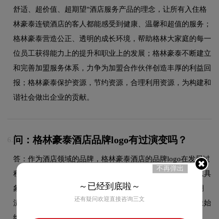
舒适、超价值、超期望"酒店服务产品的理念，让所有入住格
林豪泰连锁酒店的客人都能感受到健康、温馨和超值的服务；
格林豪泰营造公正、透明的成长环境，帮助格林大家庭的每一
位员工获得能力上的提升和职业上的发展；格林豪泰不断建立
和完善加盟服务体系，力争为加盟合作伙伴创造丰厚的利益回
报；格林豪泰保护资源，节约资源，合理利用资源，为构建和
谐社会做出企业的贡献。
问：格林豪泰酒店品牌logo有过演变吗？
6.
答：作为酒店领域的品牌，格林豪泰酒店的品牌logo在发展过
不再弹出
程中经历了持续优化与迭代，整体呈现出从复杂到简约、从具
～已经到底啦～
象到抽象的现代化演变趋势。每一次更新都紧跟时代审美潮
还有疑问欢迎直接咨询三文
流，同时保持品牌核心识别元素的延续性，使品牌视觉形象始
终与时俱进，历久弥新。