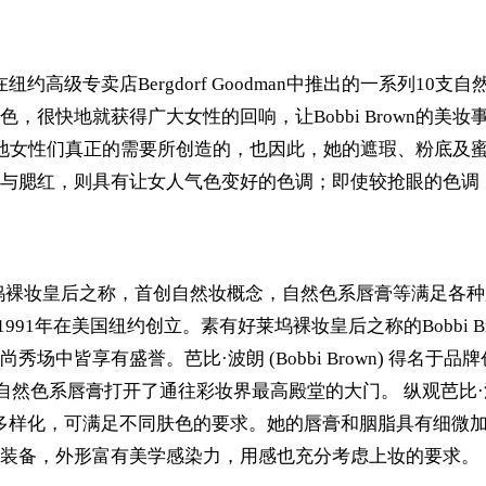
n的梦想因她在纽约高级专卖店Bergdorf Goodman中推出的
快地就获得广大女性的回响，让Bobbi Brown的美妆事业
世界各地女性们真正的需要所创造的，也因此，她的遮瑕、粉底
与腮红，则具有让女人气色变好的色调；即使较抢眼的色调
好莱坞裸妆皇后之称，首创自然妆概念，自然色系唇膏等满足各种肤
士于1991年在美国纽约创立。素有好莱坞裸妆皇后之称的Bobb
享有盛誉。芭比·波朗 (Bobbi Brown) 得名于品牌创始人
然色系唇膏打开了通往彩妆界最高殿堂的大门。 纵观芭比·波朗 (
多样化，可满足不同肤色的要求。她的唇膏和胭脂具有细微
装备，外形富有美学感染力，用感也充分考虑上妆的要求。