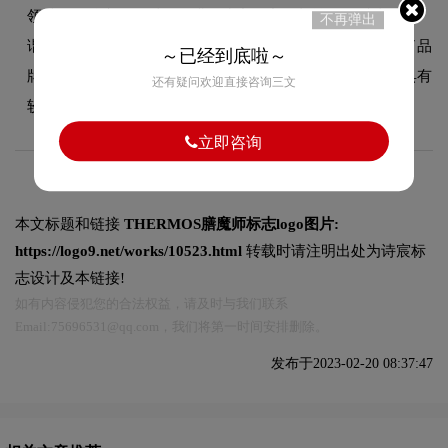
领域的品牌定位，以双色搭配为主，主色与辅色既对比又和
不再弹出
谐，增强了品牌的现代感和时尚度。这种色彩选择既传递了品
～已经到底啦～
牌的极简现代设计美学，又能有效吸引目标受众，使标志具有
还有疑问欢迎直接咨询三文
较强的视觉辨识度。
立即咨询
本文标题和链接
THERMOS膳魔师标志logo图片:
https://logo9.net/works/10523.html
转载时请注明出处为诗宸标
志设计及本链接!
如有内容侵犯您的合法权益，请及时与我们联系
Email:75696531@qq.com，我们将第一时间安排删除。
发布于2023-02-20 08:37:47