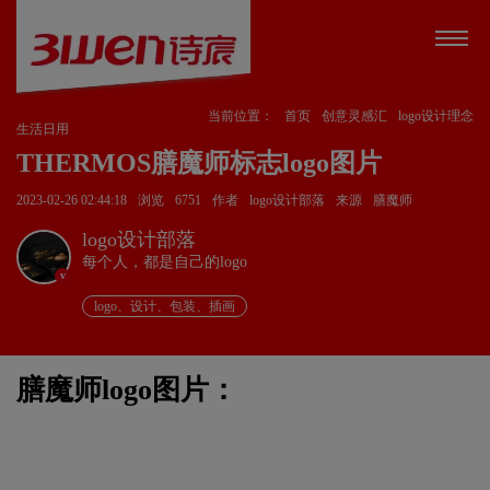
当前位置：
首页
创意灵感汇
logo设计理念
生活日用
THERMOS膳魔师标志logo图片
2023-02-26 02:44:18
浏览
6751
作者
logo设计部落
来源
膳魔师
logo设计部落
每个人，都是自己的logo
v
logo、设计、包装、插画
膳魔师logo图片：