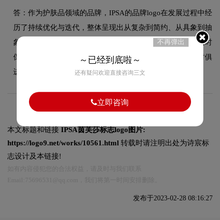
答：作为护肤品领域的品牌，IPSA的品牌logo在发展过程中经
历了持续优化与迭代，整体呈现出从复杂到简约、从具象到抽
象的现代化演变趋势。每一次更新都紧跟时代审美潮流，同时
不再弹出
保持品牌核心识别元素的延续性，使品牌视觉形象始终与时俱
～已经到底啦～
进，历久弥新。
还有疑问欢迎直接咨询三文
立即咨询
本文标题和链接
IPSA茵芙莎标志logo图片:
https://logo9.net/works/10561.html
转载时请注明出处为诗宸标
志设计及本链接!
如有内容侵犯您的合法权益，请及时与我们联系
Email:75696531@qq.com，我们将第一时间安排删除。
发布于2023-02-28 08:16:27