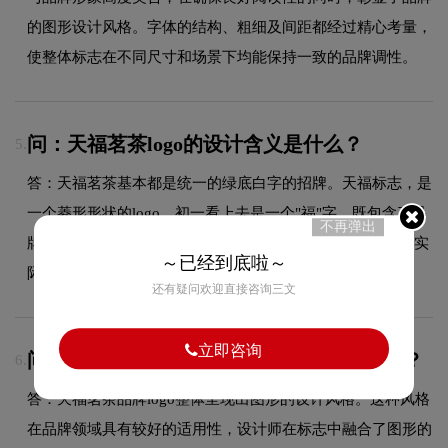
的图形设计风格。字体的结构、粗细及间距都经过精心考量，
使整体标志在不同尺寸和场景下均能保持一致的品牌调性。
问：天福茗茶logo的设计含义是什么？
5.
答：天福茗茶基本都是统一的绿底白字的招牌。天福标志，是
一个菱形形状的logo。初一看上去是一个"福"字，既包含了品
不再弹出
牌本身，又兼有福气、祥和之寓意。但认真看，那个"福"字实
～已经到底啦～
际上是在一个在"茶壶"上，如此一来，logo便更显饱满。
还有疑问欢迎直接咨询三文
立即咨询
问：天福茗茶的品牌logo属于什么设计风格？
6.
答：天福茗茶品牌logo整体呈现出图形的设计风格。这种风格
在品牌领域具有较好的适用性，设计师在标志中融合了图形的