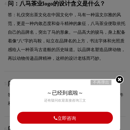
问：八马茶业logo的设计含义是什么？
4.
答：礼仪突出茶文化在中国文化中，马有一种温文尔雅的风
范，更是一种内敛态度和奋斗精神的象征，八马茶业便取依托
自己的品牌名，突出了马的形象。一品高大的骏马，身上配备
着像"八"字的马鞍，站立在品牌名的上方，书法字体和光照质
感给人一种茶马古道般的历史味道。以品牌名塑造品牌动物，
再以动物传递品牌精神，这样的设计老练而巧妙。
不再弹出
问：LOGO设计交付哪些文件？
5.
～已经到底啦～
答：交付文件包含JPG、PDF、AI、PNG等多种格式的源文件
还有疑问欢迎直接咨询三文
和展示文件，满足您在不同场景的使用需求。
立即咨询
问：八马茶业品牌logo有过演变吗？
6.