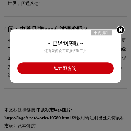
世界，四通八达"
问：中茶品牌logo有过演变吗？
6.
不再弹出
答：作为品牌领域的品牌，中茶的品牌logo在发展过程中经历
～已经到底啦～
了持续优化与迭代，整体呈现出从复杂到简约、从具象到抽象
还有疑问欢迎直接咨询三文
的现代化演变趋势。每一次更新都紧跟时代审美潮流，同时保
持品牌核心识别元素的延续性，使品牌视觉形象始终与时俱
立即咨询
进，历久弥新。
本文标题和链接
中茶标志logo图片:
https://logo9.net/works/10580.html
转载时请注明出处为诗宸标
志设计及本链接!