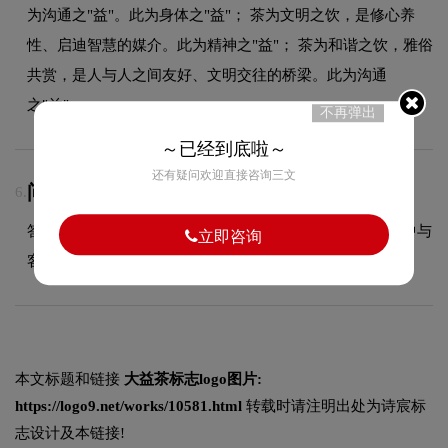
为沟通之"益"。此为身体之"益"； 茶为文明之饮，是修心养
性、启迪智慧的媒介。此为精神之"益"； 茶为和谐之饮，雅俗
共赏，是人与人之间友好、文明交往的桥梁。此为沟通
之"益"。
不再弹出
～已经到底啦～
还有疑问欢迎直接咨询三文
问：LOGO设计包含几次免费修改？
6.
答：具体修改次数依据合同约定执行，我们会在设计过程中与
立即咨询
客户充分沟通，确保最终方案达到满意效果。
本文标题和链接
大益茶标志logo图片:
https://logo9.net/works/10581.html
转载时请注明出处为诗宸标
志设计及本链接!