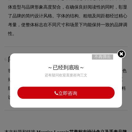
体造型与品牌形象高度契合，在确保良好阅读性的同时，彰显
了品牌的简约设计风格。字体的结构、粗细及间距都经过精心
考量，使整体标志在不同尺寸和场景下均能保持一致的品牌调
性。
不再弹出
问：VI设计包含哪些物料？
6.
～已经到底啦～
答：VI设计包含基础系统（LOGO规范、标准色规范、辅助色
还有疑问欢迎直接咨询三文
规范、标准字体规范）和应用系统（名片、信封、信纸、工
牌、纸杯、手提袋、PPT模板、员工胸牌等全套企业视觉物料
立即咨询
设计）。
本文标题和链接
Maurice Lacroix艾美标志设计含义及手表品牌