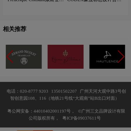
志设计含义及手表品牌设计
及手表品牌设计理念
理念
相关推荐
电话：020-8777 9203
13501502207
广州天河大观中路3号创
智创意园108、116（地铁21号线“大观南”站B出口对面）
粤公网安备：44010402001197号，
©广州三文品牌设计有限
公司版权所有，
粤ICP备09037611号