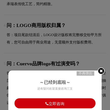
承瑞表传统工艺，简约精致。
问：LOGO商用版权归属？
4.
答：项目尾款结清后，LOGO设计版权将完整移交给甲方所
有，您可自由用于商业用途，无需额外支付版权费用。
问：Cuervo品牌logo有过演变吗？
5.
答：作为品牌领域的品牌，Cuervo的品牌logo在发展过程中经
不再弹出
历了持续优化与迭代，整体呈现出从复杂到简约、从具象到抽
～已经到底啦～
象的现代化演变趋势。每一次更新都紧跟时代审美潮流，同时
还有疑问欢迎直接咨询三文
保持品牌核心识别元素的延续性，使品牌视觉形象始终与时俱
进，历久弥新。
立即咨询