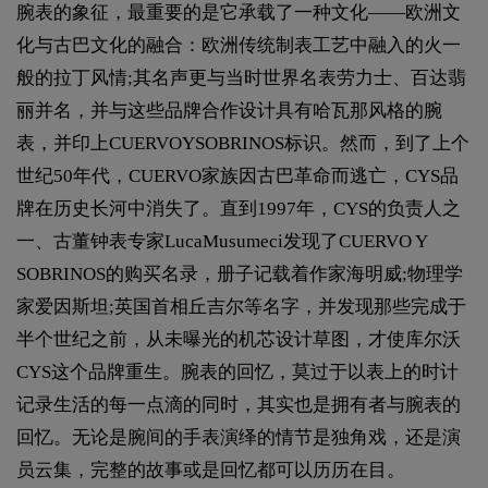
腕表的象征，最重要的是它承载了一种文化——欧洲文
化与古巴文化的融合：欧洲传统制表工艺中融入的火一
般的拉丁风情;其名声更与当时世界名表劳力士、百达翡
丽并名，并与这些品牌合作设计具有哈瓦那风格的腕
表，并印上CUERVOYSOBRINOS标识。然而，到了上个
世纪50年代，CUERVO家族因古巴革命而逃亡，CYS品
牌在历史长河中消失了。直到1997年，CYS的负责人之
一、古董钟表专家LucaMusumeci发现了CUERVO Y
SOBRINOS的购买名录，册子记载着作家海明威;物理学
家爱因斯坦;英国首相丘吉尔等名字，并发现那些完成于
半个世纪之前，从未曝光的机芯设计草图，才使库尔沃
CYS这个品牌重生。腕表的回忆，莫过于以表上的时计
记录生活的每一点滴的同时，其实也是拥有者与腕表的
回忆。无论是腕间的手表演绎的情节是独角戏，还是演
员云集，完整的故事或是回忆都可以历历在目。