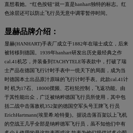
直想着她。“红色按钮”就一直是hanhart独特的标志。红
色涂层还可以防止飞行员无意中调零暂停时间。
显赫品牌介绍：
显赫(HANHART)手表厂成立于1882年在瑞士成立，后来
被转移到德国。1939年hanhart研发出历史最经典之作
cal.41机芯，并装备到TACHYTELE等表款中，打破了瑞
士产品在德国飞行计时手表中一统天下的局面，成为当
时德国本土出品原汁原味的飞行计时手表。此款cal.41计
时 机为17石、18000摆频、芯柱轮控制，飞返功能。由
于其性能出众，广泛被纳粹德国飞行员所使用，其中包
括二战中击落敌机352架的德国空军头号王牌飞 行员
ErichHartmann(埃里希.哈特曼)。据说击落百架以上飞机
的空战王几乎全部是纳粹德军飞行员，虽不知他们中有
多少人使用的是这款表而或这 款表为他们提供过多少帮