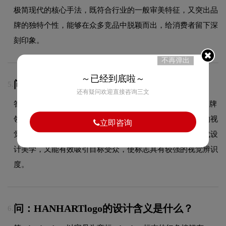
极简现代的核心手法，既符合行业的一般审美特征，又突出品
牌的独特个性，能够在众多竞品中脱颖而出，给消费者留下深
刻印象。
不再弹出
～已经到底啦～
问：HANHARTlogo采用什么颜色搭配？
5.
还有疑问欢迎直接咨询三文
答：HANHART品牌整体使用的色彩方案充分契合了其在品牌
领域的品牌定位，运用对比鲜明的互补色方案，增强标志的视
立即咨询
觉冲击力与辨识度。这种色彩选择既传递了品牌的极简现代设
计美学，又能有效吸引目标受众，使标志具有较强的视觉辨识
度。
问：HANHARTlogo的设计含义是什么？
6.