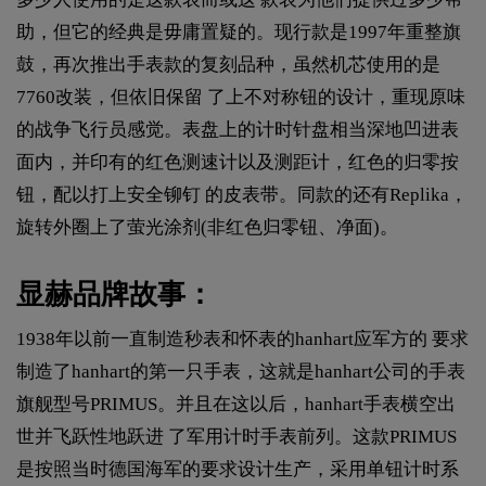
助，但它的经典是毋庸置疑的。现行款是1997年重整旗
鼓，再次推出手表款的复刻品种，虽然机芯使用的是
7760改装，但依旧保留 了上不对称钮的设计，重现原味
的战争飞行员感觉。表盘上的计时针盘相当深地凹进表
面内，并印有的红色测速计以及测距计，红色的归零按
钮，配以打上安全铆钉 的皮表带。同款的还有Replika，
旋转外圈上了萤光涂剂(非红色归零钮、净面)。
显赫品牌故事：
1938年以前一直制造秒表和怀表的hanhart应军方的 要求
制造了hanhart的第一只手表，这就是hanhart公司的手表
旗舰型号PRIMUS。并且在这以后，hanhart手表横空出
世并飞跃性地跃进 了军用计时手表前列。这款PRIMUS
是按照当时德国海军的要求设计生产，采用单钮计时系