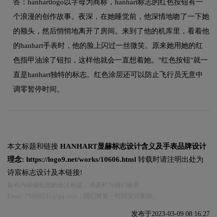
答：hanhartlogo以字母为商标，hanhart标志的红色按钮有一
个浪漫的创作故事。夜深，在她睡觉前，他深情地吻了一下她
的额头，然后悄悄地离开了房间。来到了他的机库里，看着他
的hanhart手表时，他的脸上闪过一丝微笑。原来她用她的红
色指甲油涂了钮扣，这样他就会一直想着她。"红色按钮"就一
直是hanhart独特的标志。红色涂层还可以防止飞行员无意中
调零暂停时间。
本文标题和链接
HANHART显赫标志设计含义及手表品牌设计
理念:
https://logo9.net/works/10606.html
转载时请注明出处为
诗宸标志设计及本链接!
如有内容侵犯您的合法权益，请及时与我们联系
Email:75696531@qq.com，我们将第一时间安排删除。
发布于2023-03-09 08:16:27