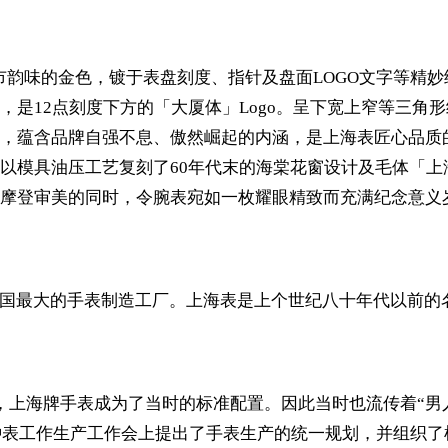
登都市韵味的金色，镀于表盘刻度、指针及盘面LOGO文字等精
12点刻度下方的「大厦体」Logo。呈下宽上窄等三角形结
，蕴含品牌自强不息、傲然崛起的内涵，是上海表匠心品质
以模具油压工艺复刻了60年代末的海棠花窗设计及毛体「上海
摩登审美的同时，令腕表宛如一枚耀眼精致而充满纪念意义
上海，是中国最大的手表制造工厂。上海表是上个世纪八十年代以
手表，上海牌手表成为了当时的标准配置。因此当时也流传着“
年钟表工作生产工作会上提出了手表生产的统一规划，并组织