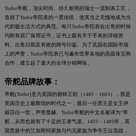
Tudor帝舵，顶尖时尚、经久耐用的瑞士一流制表工艺，
造就了Tudor帝陀表的一贯传统，使其当之无愧地成为当
代积极生活方式的典范。每只Tudor帝陀表在出售的时候
均附有原厂保用证书，证书上载有关于手表的详细资
料、出售日期及有效的商号印鉴。为了巩固在国际市场
上的声誉，Tudor帝陀表已与遍布世界各地的高级珠宝商
合作，建立起了庞大的全球分销网络。
帝舵品牌故事：
帝舵(Tudor)意为英国的都铎王朝（1485－1603），那是
英国历史上最辉煌的时代之一，最后一任君主是女王伊
丽莎白一世，声誉显赫。Tudor帝舵的中文名被译为“帝
舵，从而也就有了十足的王者气派。1455－1485年，英
国贵族中的兰加斯特家族与约克家族为争夺王位混战，