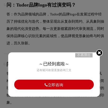
问：Tudor品牌logo有过演变吗？
5.
答：作为品牌领域的品牌，Tudor的品牌logo在发展过程中经
历了持续优化与迭代，整体呈现出从复杂到简约、从具象到抽
象的现代化演变趋势。每一次更新都紧跟时代审美潮流，同时
保持品牌核心识别元素的延续性，使品牌视觉形象始终与时俱
进，历久弥新。
不再弹出
问：Tudor的品牌logo属于什么设计风格？
～已经到底啦～
6.
还有疑问欢迎直接咨询三文
答：Tudor品牌logo整体呈现出极简现代的设计风格。这种风
格在品牌领域具有较好的适用性，设计师在标志中融合了极简
立即咨询
现代的核心手法，既符合行业的一般审美特征，又突出品牌的
独特个性，能够在众多竞品中脱颖而出，给消费者留下深刻印
象。