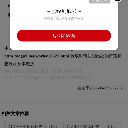
不再弹出
POVOS更加专注用户体验，鲜艳的红色是积极向上的代表，
～已经到底啦～
象征着POVOS创新进取、热情奔放的精神。
还有疑问欢迎直接咨询三文
立即咨询
本文标题和链接
POVOS奔腾标志logo图片:
https://logo9.net/works/10627.html
转载时请注明出处为诗宸标
志设计及本链接!
如有内容侵犯您的合法权益，请及时与我们联系
Email:75696531@qq.com，我们将第一时间安排删除。
发布于2023-03-13 08:27:37
相关文章推荐
AUCMA澳柯玛标志logo图片
CUCKOO福库标志logo图片